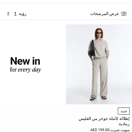
حسب
الجودة
عرض المرشحات
رؤية
1
2
Oysho
Community
افتتاحية
مساعدة
جديد
إطلالة كاملة جوجر من الفليس
رمادية
سويت شيرت
-
199.00 AED