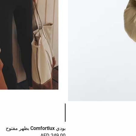
قائمة ألوان المنتج
بودي Comfortlux بظهر مفتوح
249.00 AED