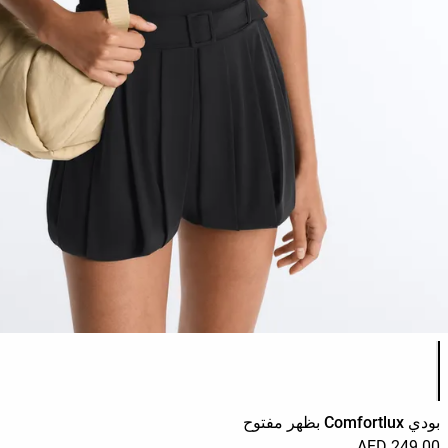
قائمة ألوان المنتج
بودي Comfortlux بظهر مفتوح
249.00 AED