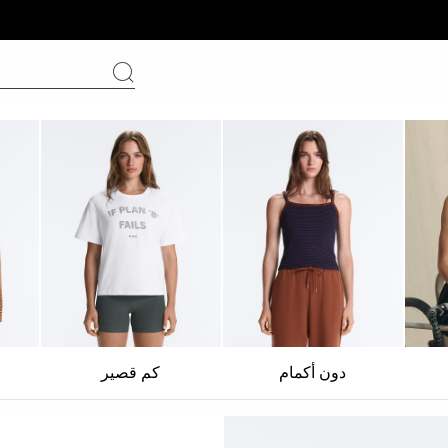
دون أكمام
كم قصير