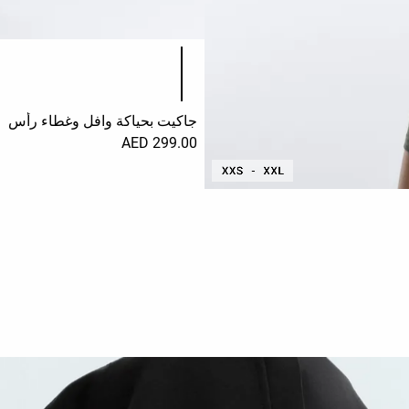
قائمة ألوان المنتج
جاكيت بحياكة وافل وغطاء رأس
299.00 AED