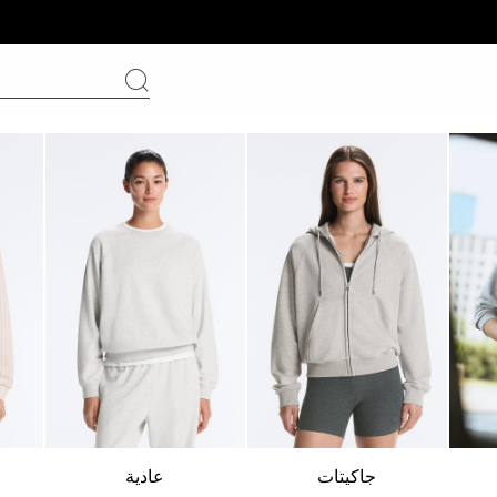
جاكيتات
عادية