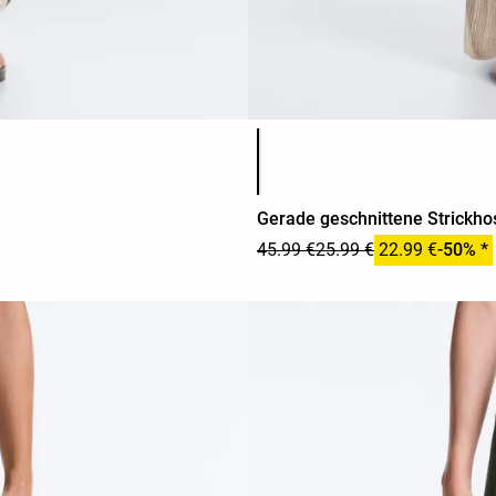
Produktfarbliste
Gerade geschnittene Strickho
45.99 €
25.99 €
22.99 €
-50% *