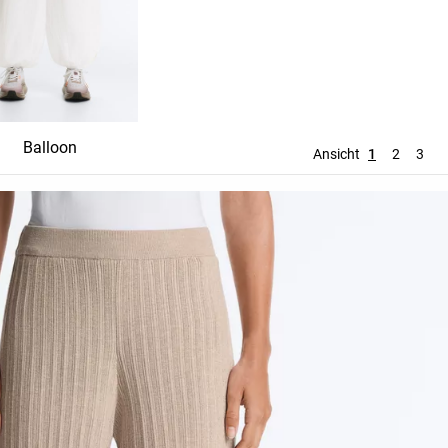
Balloon
Gerade
Wide Leg
Ansicht
1
2
3