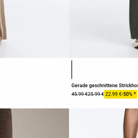
Produktfarbliste
Gerade geschnittene Strickhos
45.99 €
25.99 €
22.99 €
-50% *