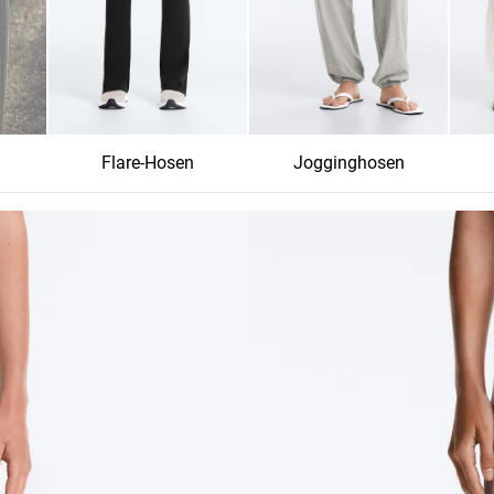
n
Flare-Hosen
Jogginghosen