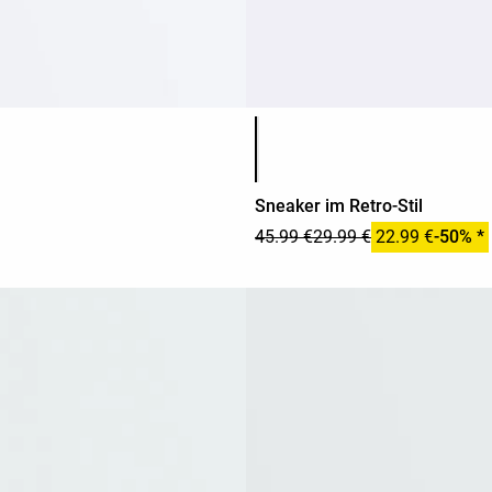
Produktfarbliste
Sneaker im Retro-Stil
45.99 €
29.99 €
22.99 €
-50% *