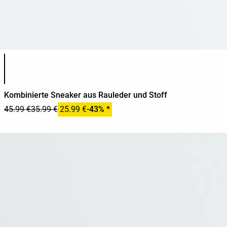
Produktfarbliste
Kombinierte Sneaker aus Rauleder und Stoff
45.99 €
35.99 €
25.99 €
-43% *