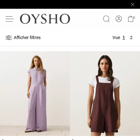
Afficher filtres
Vue
1
2