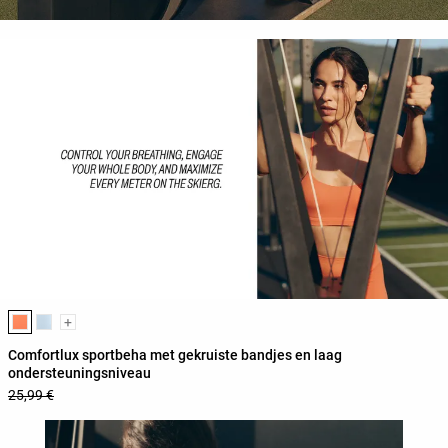
Lijst met productkleuren
+
Comfortlux sportbeha met gekruiste bandjes en laag
ondersteuningsniveau
25,99 €