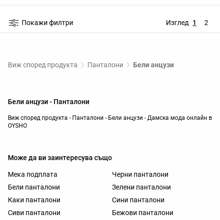
Покажи филтри
Изглед
1
2
Виж според продукта
Панталони
Бели анцузи
Бели анцузи - Панталони
Виж според продукта - Панталони - Бели анцузи - Дамска мода онлайн в
OYSHO
Може да ви заинтересува също
Мека подплата
Черни панталони
Бели панталони
Зелени панталони
Каки панталони
Сини панталони
Сиви панталони
Бежови панталони