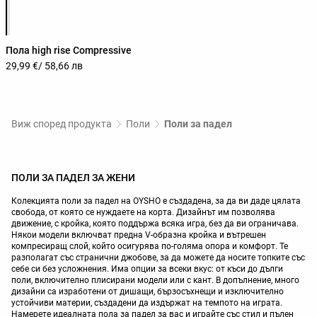
Списък с цветове на продукта
Пола high rise Compressive
29,99 €
/ 58,66 лв
Виж според продукта
Поли
Поли за падел
ПОЛИ ЗА ПАДЕЛ ЗА ЖЕНИ
Колекцията поли за падел на OYSHO е създадена, за да ви даде цялата
свобода, от която се нуждаете на корта. Дизайнът им позволява
движение, с кройка, която поддържа всяка игра, без да ви ограничава.
Някои модели включват предна V-образна кройка и вътрешен
компресиращ слой, който осигурява по-голяма опора и комфорт. Те
разполагат със странични джобове, за да можете да носите топките със
себе си без усложнения. Има опции за всеки вкус: от къси до дълги
поли, включително плисирани модели или с кант. В допълнение, много
дизайни са изработени от дишащи, бързосъхнещи и изключително
устойчиви материи, създадени да издържат на темпото на играта.
Намерете идеалната пола за падел за вас и играйте със стил и пълен