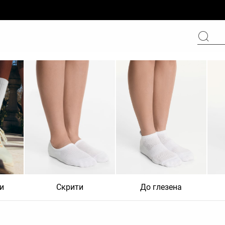
и
Скрити
До глезена