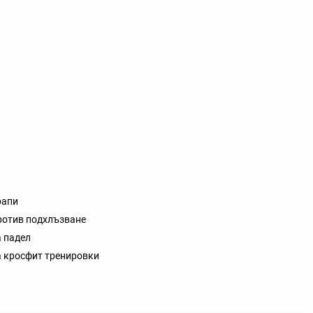
рапи
ротив подхлъзване
а падел
а кросфит тренировки