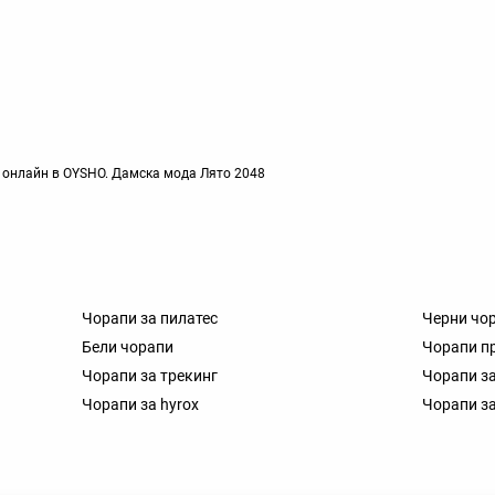
 онлайн в OYSHO. Дамска мода Лято 2048
Чорапи за пилатес
Черни чо
Бели чорапи
Чорапи п
Чорапи за трекинг
Чорапи з
Чорапи за hyrox
Чорапи з