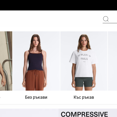
о
Без ръкави
Къс ръкав