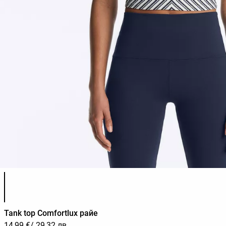
Списък с цветове на продукта
Tank top Comfortlux райе
14,99 €
/ 29,32 лв