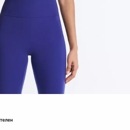
та
ителен