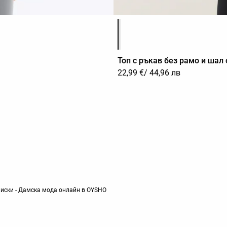
Списък с цветове на продук
Топ с ръкав без рамо и шал 
22,99 €
/ 44,96 лв
ениски - Дамска мода онлайн в OYSHO