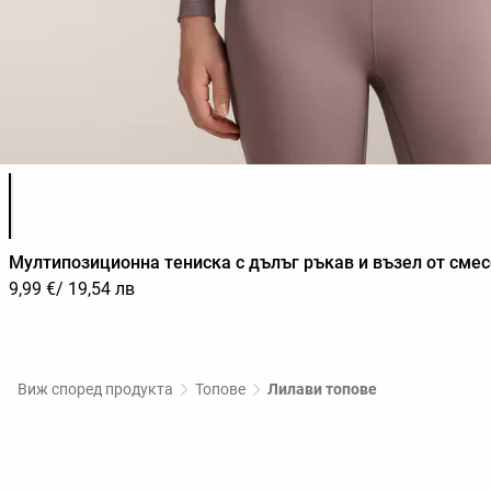
Списък с цветове на продукта
Мултипозиционна тениска с дълъг ръкав и възел от смес
9,99 €
/ 19,54 лв
Виж според продукта
Топове
Лилави топове