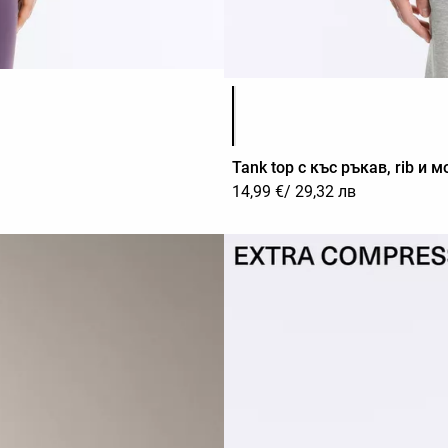
Списък с цветове на продук
Tank top с къс ръкав, rib и 
14,99 €
/ 29,32 лв