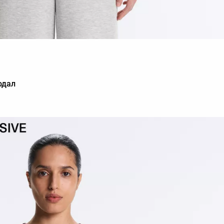
та
модал