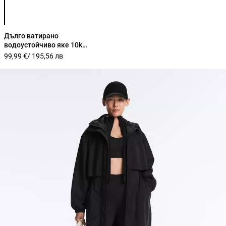
Списък с цветове на продукта
Дълго ватирано
водоустойчиво яке 10k
FELLEX® с AEROGEL
99,99 €
/ 195,56 лв