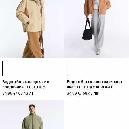
Списък с цветове на продукта
Списък с цветове на продук
Водоотблъскващо яке с
Водоотблъскващо ватирано
подплънки FELLEX® с
яке FELLEX® с AEROGEL
AEROGEL
34,99 €
/ 68,43 лв
34,99 €
/ 68,43 лв