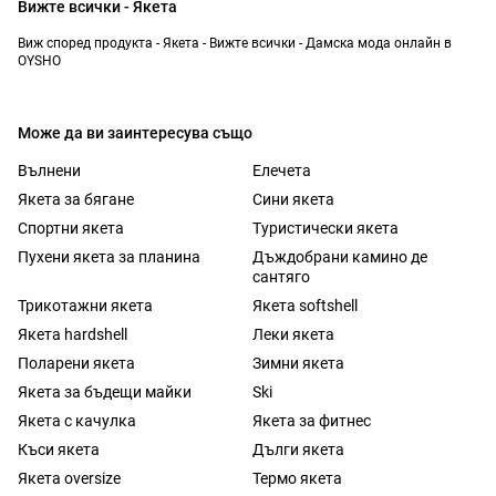
Вижте всички - Якета
Виж според продукта - Якета - Вижте всички - Дамска мода онлайн в
OYSHO
Може да ви заинтересува също
Вълнени
Елечета
Якета за бягане
Сини якета
Спортни якета
Туристически якета
Пухени якета за планина
Дъждобрани камино де
сантяго
Трикотажни якета
Якета softshell
Якета hardshell
Леки якета
Поларени якета
Зимни якета
Якета за бъдещи майки
Ski
Якета с качулка
Якета за фитнес
Къси якета
Дълги якета
Якета oversize
Термо якета