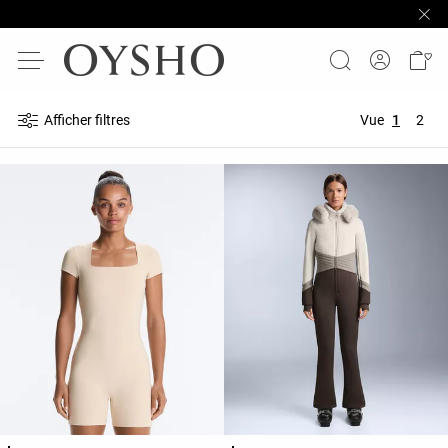
Afficher filtres
Vue
1
2