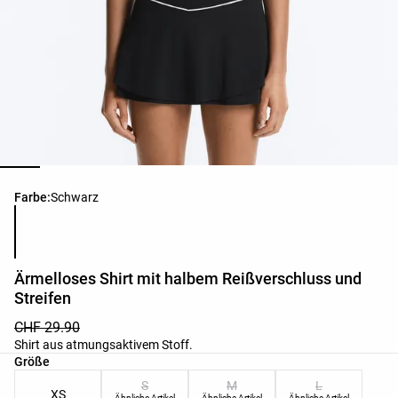
Produktfarbliste
Farbe:
Schwarz
Ärmelloses Shirt mit halbem Reißverschluss und
Streifen
CHF 29.90
Shirt aus atmungsaktivem Stoff.
Produktgrößenliste
Größe
S
M
L
XS
Ähnliche Artikel
Ähnliche Artikel
Ähnliche Artikel