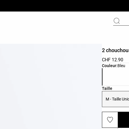
2 chouchou
CHF 12.90
Liste des cou
Couleur:
Bleu
Liste des tail
Taille
M - Taille Un