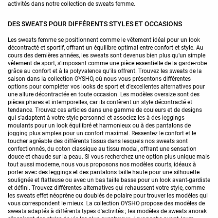
activités dans notre collection de sweats femme.
DES SWEATS POUR DIFFÉRENTS STYLES ET OCCASIONS
Les sweats femme se positionnent comme le vêtement idéal pour un look
décontracté et sportif, offrant un équilibre optimal entre confort et style. Au
cours des dernières années, les sweats sont devenus bien plus qu'un simple
vêtement de sport, s'imposant comme une pièce essentielle de la garde-robe
grâce au confort et à la polyvalence qu'ils offrent. Trouvez les sweats de la
saison dans la collection OYSHO, où nous vous présentons différentes
options pour compléter vos looks de sport et d'excellentes alternatives pour
une allure décontractée en toute occasion. Les modèles oversize sont des
pièces phares et intemporelles, car ils confèrent un style décontracté et
tendance. Trouvez ces articles dans une gamme de couleurs et de designs
qui s'adaptent à votre style personnel et associez-les à des leggings
moulants pour un look équilibré et harmonieux ou à des pantalons de
jogging plus amples pour un confort maximal. Ressentez le confort et le
toucher agréable des différents tissus dans lesquels nos sweats sont
confectionnés, du coton classique au tissu modal, offrant une sensation
douce et chaude sur la peau. Si vous recherchez une option plus unique mais
tout aussi moderne, nous vous proposons nos modèles courts, idéaux à
porter avec des leggings et des pantalons taille haute pour une silhouette
soulignée et flatteuse ou avec un bas taille basse pour un look avant-gardiste
et défini. Trouvez différentes alternatives qui rehaussent votre style, comme
les sweats effet néoprène ou doublés de polaire pour trouver les modèles qui
vous correspondent le mieux. La collection OYSHO propose des modèles de
sweats adaptés à différents types d'activités ; les modèles de sweats anorak