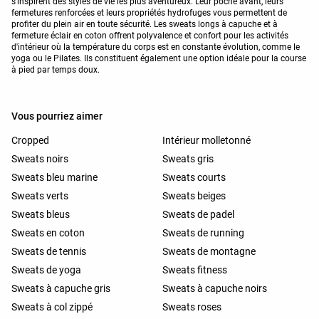
s'inspirent des styles de vie les plus aventureux. Leur poche avant, leurs
fermetures renforcées et leurs propriétés hydrofuges vous permettent de
profiter du plein air en toute sécurité. Les sweats longs à capuche et à
fermeture éclair en coton offrent polyvalence et confort pour les activités
d'intérieur où la température du corps est en constante évolution, comme le
yoga ou le Pilates. Ils constituent également une option idéale pour la course
à pied par temps doux.
Vous pourriez aimer
Cropped
Intérieur molletonné
Sweats noirs
Sweats gris
Sweats bleu marine
Sweats courts
Sweats verts
Sweats beiges
Sweats bleus
Sweats de padel
Sweats en coton
Sweats de running
Sweats de tennis
Sweats de montagne
Sweats de yoga
Sweats fitness
Sweats à capuche gris
Sweats à capuche noirs
Sweats à col zippé
Sweats roses