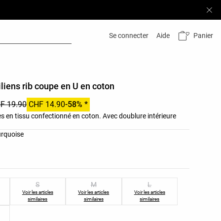
Panier
Se connecter
Aide
iliens rib coupe en U en coton
F 19.90
CHF 14.90
-58% *
es en tissu confectionné en coton. Avec doublure intérieure
leurs du produit
urquoise
les du produit
S
M
L
Voir les articles
Voir les articles
Voir les articles
similaires
similaires
similaires