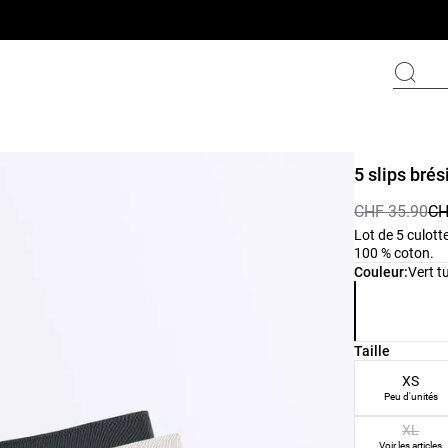
5 slips brés
CHF 35.90
CH
Lot de 5 culott
100 % coton.
Liste des cou
Couleur:
Vert t
Liste des tail
Taille
XS
Peu d'unités
XL
Voir les articles