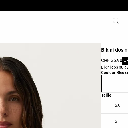
Bikini dos 
CHF 35.90
C
Bikini dos nu 
Liste des cou
Couleur:
Bleu ci
Liste des tail
Taille
XS
XL