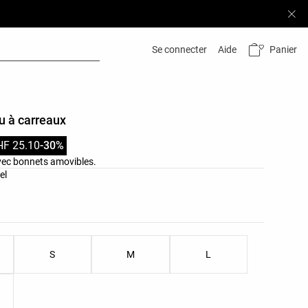
Panier
Se connecter
Aide
nu à carreaux
HF 25.10
-30%
avec bonnets amovibles.
leurs du produit
el
les du produit
S
M
L