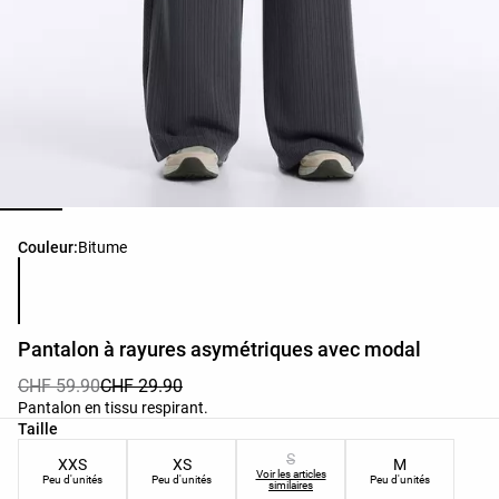
Liste des couleurs du produit
Couleur:
Bitume
Pantalon à rayures asymétriques avec modal
CHF 59.90
CHF 29.90
Pantalon en tissu respirant.
Liste des tailles du produit
Taille
S
XXS
XS
M
Voir les articles
Peu d'unités
Peu d'unités
Peu d'unités
similaires