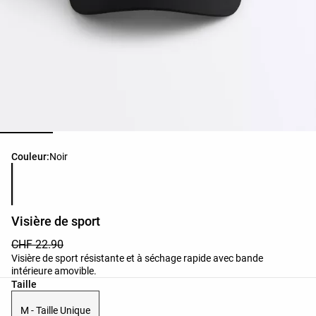
Liste des couleurs du produit
Couleur:
Noir
Visière de sport
CHF 22.90
Visière de sport résistante et à séchage rapide avec bande
intérieure amovible.
Liste des tailles du produit
Taille
M - Taille Unique