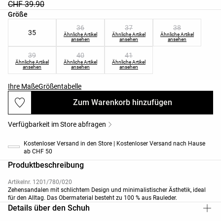
CHF 39.90
Produktgrößenliste
Größe
36
37
38
35
Ähnliche Artikel
Ähnliche Artikel
Ähnliche Artikel
ansehen
ansehen
ansehen
39
40
41
Ähnliche Artikel
Ähnliche Artikel
Ähnliche Artikel
ansehen
ansehen
ansehen
Ihre Maße
Größentabelle
Zum Warenkorb hinzufügen
Verfügbarkeit im Store abfragen
Kostenloser Versand in den Store | Kostenloser Versand nach Hause
ab CHF 50
Produktbeschreibung
Artikelnr. 1201/780/020
Zehensandalen mit schlichtem Design und minimalistischer Ästhetik, ideal
für den Alltag. Das Obermaterial besteht zu 100 % aus Rauleder.
Details über den Schuh