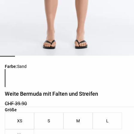
Produktfarbliste
Farbe:
Sand
Weite Bermuda mit Falten und Streifen
CHF 39.90
Produktgrößenliste
Größe
XS
S
M
L