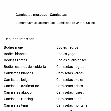
Camisetas moradas - Camisetas
Compra Camisetas moradas - Camisetas en OYSHO Online.
Te puede interesar
Bodies mujer
Bodies negros
Bodies blancos
Bodies yoga
Bodies tirantes
Bodies cuello halter
Bodies espalda descubierta
Camisetas negras
Camisetas blancas
Camisetas verdes
Camisetas beige
Camisetas azules
Camisetas azul marino
Camisetas grises
Camisetas algodon
Camisetas fitness
Camisetas running
Camisetas padel
Camisetas tenis
Camisetas montaña