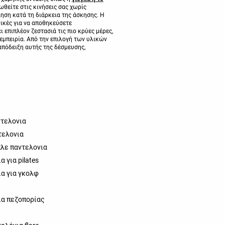
ωθείτε στις κινήσεις σας χωρίς
ηση κατά τη διάρκεια της άσκησης. Η
ανικές για να αποθηκεύσετε
 επιπλέον ζεστασιά τις πιο κρύες μέρες,
 εμπειρία. Από την επιλογή των υλικών
 απόδειξη αυτής της δέσμευσης,
ντελονια
τελονια
λε παντελονια
 για pilates
α για γκολφ
ια πεζοπορίας