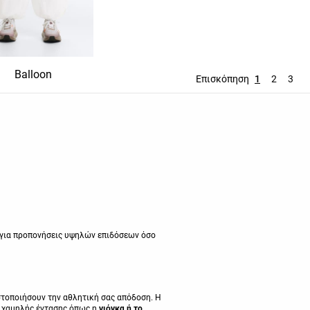
Balloon
Ίσιο
Wide leg
Επισκόπηση
1
2
3
σο για προπονήσεις υψηλών επιδόσεων όσο
ιστοποιήσουν την αθλητική σας απόδοση. Η
ες χαμηλής έντασης όπως η
γιόγκα ή το