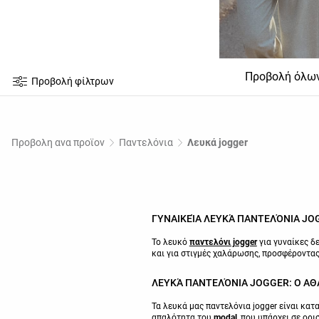
Προβολή όλω
Προβολή φίλτρων
Προβολη ανα προϊον
Παντελόνια
Λευκά jogger
ΓΥΝΑΙΚΕΊΑ ΛΕΥΚΆ ΠΑΝΤΕΛΌΝΙΑ JO
Το λευκό
παντελόνι jogger
για γυναίκες δ
και για στιγμές χαλάρωσης, προσφέροντα
ΛΕΥΚΆ ΠΑΝΤΕΛΌΝΙΑ JOGGER: Ο Α
Τα λευκά μας παντελόνια jogger είναι κα
απαλότητα του
modal
, που υπάρχει σε ορ