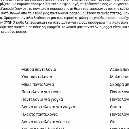
θμίζεται με κορδόνι εξασφαλίζει τέλεια εφαρμογή, επιτρέποντάς σας να συγκεντρ
εξασφαλίζουν ότι το παντελόνι παραμένει στη θέση του, αποφεύγοντας την ενόχλ
ι' αυτό, πολλά από τα λευκά μας παντελόνια jogger διαθέτουν πλαϊνές τσέπες, ιδ
ό. Ορισμένα μοντέλα διαθέτουν μια εσωτερική στρώση με χνούδι, η οποία παρέχει
ην OYSHO, κάθε λεπτομέρεια έχει σχεδιαστεί για να σας προσφέρει την καλύτερη
υμε την αριστεία σε κάθε δημιουργία. Τα λευκά μας παντελόνια jogger είναι μια
 ένα μόνο ρούχο.
Μαυρα παντελονια
Λευκα πα
Χακι παντελονια
Μπλε παν
Μπλε παντελονια
Σκουρα μπ
Παντελονια για τενις
Παντελονια
Παντελονια για γιογκα
Παντελονι
Λευκα παντελονια για γιογκα
Cargo
Πλεκτά παντελόνια
Παντελόν
Λευκά παντελόνια wide leg
Ski