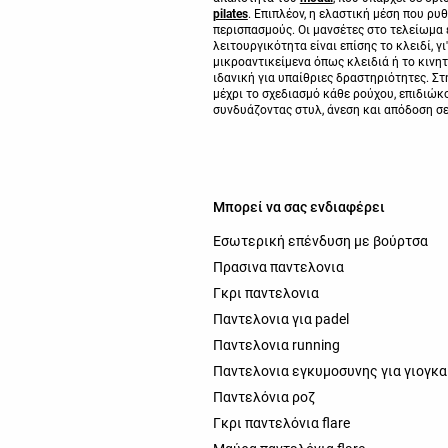
pilates
. Επιπλέον, η ελαστική μέση που ρυ
περισπασμούς. Οι μανσέτες στο τελείωμα 
λειτουργικότητα είναι επίσης το κλειδί, γ
μικροαντικείμενα όπως κλειδιά ή το κινητ
ιδανική για υπαίθριες δραστηριότητες. Στ
μέχρι το σχεδιασμό κάθε ρούχου, επιδιώκο
συνδυάζοντας στυλ, άνεση και απόδοση σε
Μπορεί να σας ενδιαφέρει
Εσωτερική επένδυση με βούρτσα
Πρασινα παντελονια
Γκρι παντελονια
Παντελονια για padel
Παντελονια running
Παντελονια εγκυμοσυνης για γιογκα
Παντελόνια ροζ
Γκρι παντελόνια flare