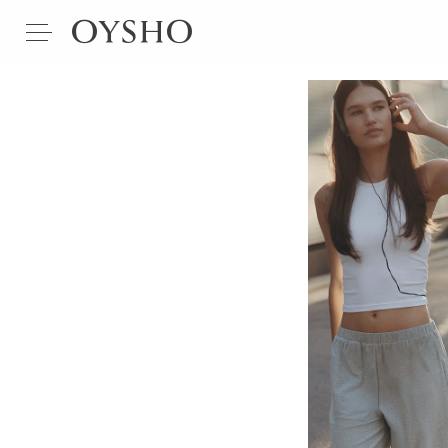
Leggings
guide
Compressive
Comfortlux
Perfect-
adapt
Evermove
Light
touch
Λινό
Modal
Βαμβάκι