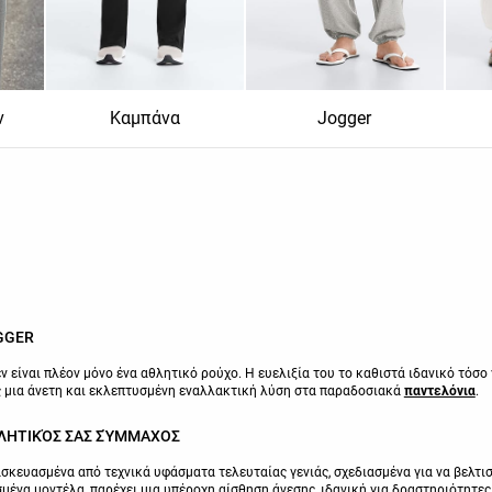
ν
Καμπάνα
Jogger
GGER
εν είναι πλέον μόνο ένα αθλητικό ρούχο. Η ευελιξία του το καθιστά ιδανικό τό
ς μια άνετη και εκλεπτυσμένη εναλλακτική λύση στα παραδοσιακά
παντελόνια
.
ΘΛΗΤΙΚΌΣ ΣΑΣ ΣΎΜΜΑΧΟΣ
τασκευασμένα από τεχνικά υφάσματα τελευταίας γενιάς, σχεδιασμένα για να βελτ
ισμένα μοντέλα, παρέχει μια υπέροχη αίσθηση άνεσης, ιδανική για δραστηριότητ