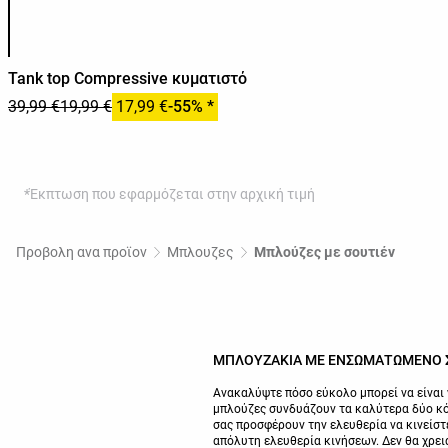
Λίστα χρωμάτων προϊόντος
Tank top Compressive κυματιστό
39,99 €
19,99 €
17,99 €
-55% *
*Έκπτωση που εφαρμόζεται στην αρχική τιμή
Προβολη ανα προϊον
Μπλουζες
Μπλούζες με σουτιέν
ΜΠΛΟΥΖΑΚΙΑ ΜΕ ΕΝΣΩΜΑΤΩΜΕΝΟ 
Ανακαλύψτε πόσο εύκολο μπορεί να είναι 
μπλούζες συνδυάζουν τα καλύτερα δύο κό
σας προσφέρουν την ελευθερία να κινείστ
απόλυτη ελευθερία κινήσεων. Δεν θα χρει