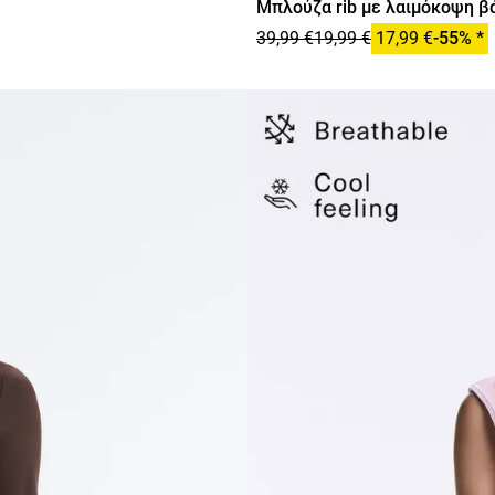
Μπλούζα rib με λαιμόκοψη β
39,99 €
19,99 €
17,99 €
-55% *