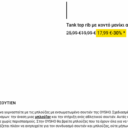
Λίστα χρωμάτων προϊόντος
Tank top rib με κοντό μανίκι
25,99 €
19,99 €
17,99 €
-30% *
ΣΟΥΤΙΕΝ
να γυμναστείτε με τις μπλούζες με ενσωματωμένο σουτιέν της OYSHO. Σχεδιασμέν
σμων: την άνεση μιας
μπλούζας
και την στήριξη ενός αθλητικού σουτιέν. Αυτές ο
ε χωρίς περισπασμούς. Στην OYSHO θα βρείτε μπλούζες που τα έχουν όλα για να 
άζεται πλέον να ανησυχείτε για τον συνδυασμό σουτιέν και μπλούζας, ούτε μήπω