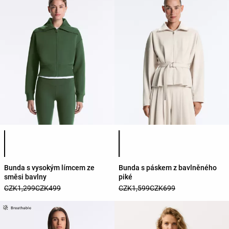
Seznam barev produktu
Seznam barev produktu
Bunda s vysokým límcem ze
Bunda s páskem z bavlněného
směsi bavlny
piké
CZK1,299
CZK499
CZK1,599
CZK699