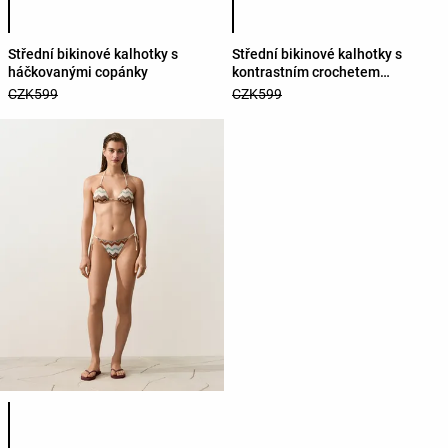
Střední bikinové kalhotky s
Střední bikinové kalhotky s
háčkovanými copánky
kontrastním crochetem
háčkováním
CZK599
CZK599
Seznam barev produktu