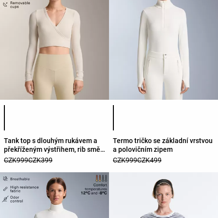
Seznam barev produktu
Seznam barev produktu
Tank top s dlouhým rukávem a
Termo tričko se základní vrstvou
překříženým výstřihem, rib směs
a polovičním zipem
modal
CZK999
CZK399
CZK999
CZK499