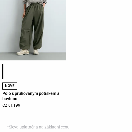
Seznam barev produktu
NOVÉ
Polo s pruhovaným potiskem a
bavlnou
CZK1,199
*Sleva uplatněna na základní cenu