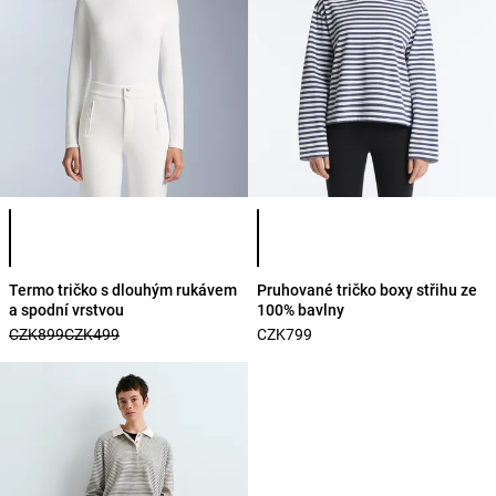
Seznam barev produktu
Seznam barev produktu
Termo tričko s dlouhým rukávem
Pruhované tričko boxy střihu ze
a spodní vrstvou
100% bavlny
CZK899
CZK499
CZK799