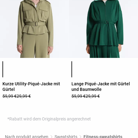
Produktfarbliste
Produktfarbliste
Kurze Utility-Piqué-Jacke mit
Lange Piqué-Jacke mit Gürtel
Gürtel
und Baumwolle
59,99 €
29,99 €
59,99 €
29,99 €
*Rabatt wird dem Originalpreis angerechnet
Nach produkt ansehen
Sweatshirts
Fitness-sweatshirts