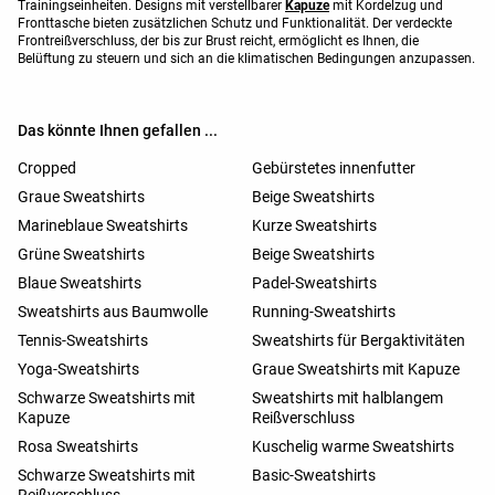
Trainingseinheiten. Designs mit verstellbarer
Kapuze
mit Kordelzug und
Fronttasche bieten zusätzlichen Schutz und Funktionalität. Der verdeckte
Frontreißverschluss, der bis zur Brust reicht, ermöglicht es Ihnen, die
Belüftung zu steuern und sich an die klimatischen Bedingungen anzupassen.
Das könnte Ihnen gefallen ...
Cropped
Gebürstetes innenfutter
Graue Sweatshirts
Beige Sweatshirts
Marineblaue Sweatshirts
Kurze Sweatshirts
Grüne Sweatshirts
Beige Sweatshirts
Blaue Sweatshirts
Padel-Sweatshirts
Sweatshirts aus Baumwolle
Running-Sweatshirts
Tennis-Sweatshirts
Sweatshirts für Bergaktivitäten
Yoga-Sweatshirts
Graue Sweatshirts mit Kapuze
Schwarze Sweatshirts mit
Sweatshirts mit halblangem
Kapuze
Reißverschluss
Rosa Sweatshirts
Kuschelig warme Sweatshirts
Schwarze Sweatshirts mit
Basic-Sweatshirts
Reißverschluss