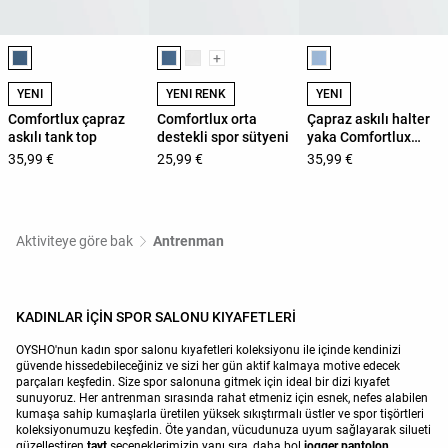
Ürün renk listesi
Ürün renk listesi
Ürün renk listesi
+
YENİ
YENİ RENK
YENİ
Comfortlux çapraz
Comfortlux orta
Çapraz askılı halter
askılı tank top
destekli spor sütyeni
yaka Comfortlux
tank top
35,99 €
25,99 €
35,99 €
Aktiviteye göre bak
Antrenman
KADINLAR İÇİN SPOR SALONU KIYAFETLERİ
OYSHO'nun kadın spor salonu kıyafetleri koleksiyonu ile içinde kendinizi
güvende hissedebileceğiniz ve sizi her gün aktif kalmaya motive edecek
parçaları keşfedin. Size spor salonuna gitmek için ideal bir dizi kıyafet
sunuyoruz. Her antrenman sırasında rahat etmeniz için esnek, nefes alabilen
kumaşa sahip kumaşlarla üretilen yüksek sıkıştırmalı üstler ve spor tişörtleri
koleksiyonumuzu keşfedin. Öte yandan, vücudunuza uyum sağlayarak silueti
güzelleştiren
tayt
seçeneklerimizin yanı sıra, daha bol
jogger pantolon