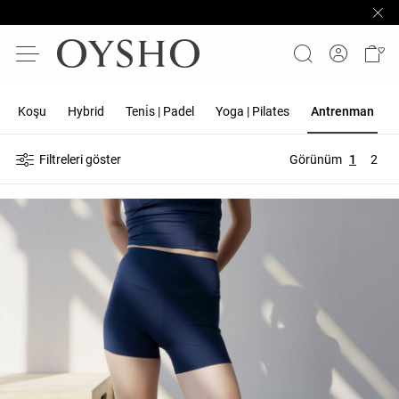
Koşu
Hybrid
Teni̇s | Padel
Yoga | Pilates
Antrenman
Filtreleri göster
Görünüm
1
2