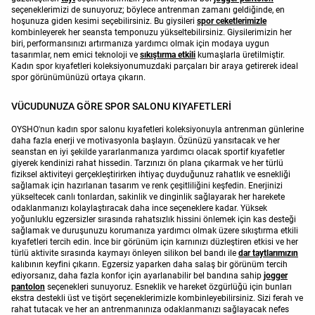
seçeneklerimizi de sunuyoruz; böylece antrenman zamanı geldiğinde, en
hoşunuza giden kesimi seçebilirsiniz. Bu giysileri
spor ceketlerimizle
kombinleyerek her seansta temponuzu yükseltebilirsiniz. Giysilerimizin her
biri, performansınızı artırmanıza yardımcı olmak için modaya uygun
tasarımlar, nem emici teknoloji ve
sıkıştırma etkili
kumaşlarla üretilmiştir.
Kadın spor kıyafetleri koleksiyonumuzdaki parçaları bir araya getirerek ideal
spor görünümünüzü ortaya çıkarın.
VÜCUDUNUZA GÖRE SPOR SALONU KIYAFETLERİ
OYSHO'nun kadın spor salonu kıyafetleri koleksiyonuyla antrenman günlerine
daha fazla enerji ve motivasyonla başlayın. Özünüzü yansıtacak ve her
seanstan en iyi şekilde yararlanmanıza yardımcı olacak sportif kıyafetler
giyerek kendinizi rahat hissedin. Tarzınızı ön plana çıkarmak ve her türlü
fiziksel aktiviteyi gerçekleştirirken ihtiyaç duyduğunuz rahatlık ve esnekliği
sağlamak için hazırlanan tasarım ve renk çeşitliliğini keşfedin. Enerjinizi
yükseltecek canlı tonlardan, sakinlik ve dinginlik sağlayarak her harekete
odaklanmanızı kolaylaştıracak daha ince seçeneklere kadar. Yüksek
yoğunluklu egzersizler sırasında rahatsızlık hissini önlemek için kas desteği
sağlamak ve duruşunuzu korumanıza yardımcı olmak üzere sıkıştırma etkili
kıyafetleri tercih edin. İnce bir görünüm için karnınızı düzleştiren etkisi ve her
türlü aktivite sırasında kaymayı önleyen silikon bel bandı ile
dar taytlarımızın
kalıbının keyfini çıkarın. Egzersiz yaparken daha salaş bir görünüm tercih
ediyorsanız, daha fazla konfor için ayarlanabilir bel bandına sahip
jogger
pantolon
seçenekleri sunuyoruz. Esneklik ve hareket özgürlüğü için bunları
ekstra destekli üst ve tişört seçeneklerimizle kombinleyebilirsiniz. Sizi ferah ve
rahat tutacak ve her an antrenmanınıza odaklanmanızı sağlayacak nefes