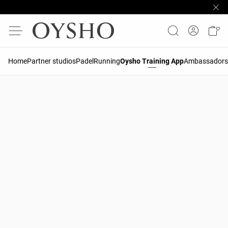
Home
Partner studios
Padel
Running
Oysho Training App
Ambassadors