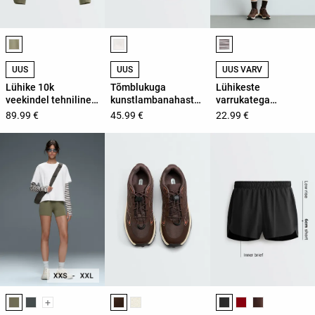
Toote värvide loend
Toote värvide loend
Toote värvide loend
UUS
UUS
UUS VÄRV
Lühike 10k
Tõmblukuga
Lühikeste
veekindel tehniline
kunstlambanahast
varrukatega
jope
vest
triibuline puuvillane
89.99 €
45.99 €
22.99 €
T-särk
Toote värvide loend
Toote värvide loend
Toote värvide loend
+