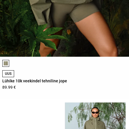
Toote värvide loend
UUS
Lühike 10k veekindel tehniline jope
89.99 €