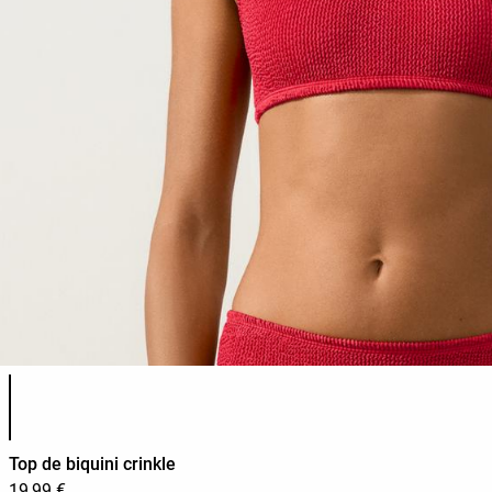
Llista de colors del producte
Top de biquini crinkle
19,99 €