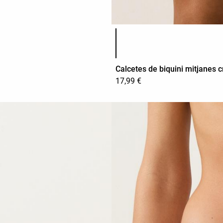
Llista de colors del producte
Calcetes de biquini mitjanes cr
17,99 €