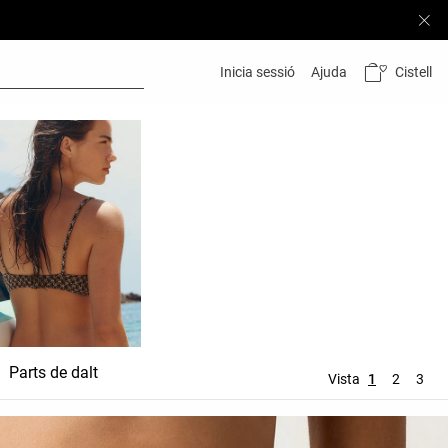
Cistell
Inicia sessió
Ajuda
Parts de dalt
Parts de baix
Accessor
Vista
1
2
3