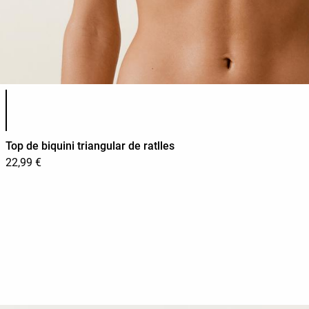
Llista de colors del producte
Top de biquini triangular de ratlles
22,99 €