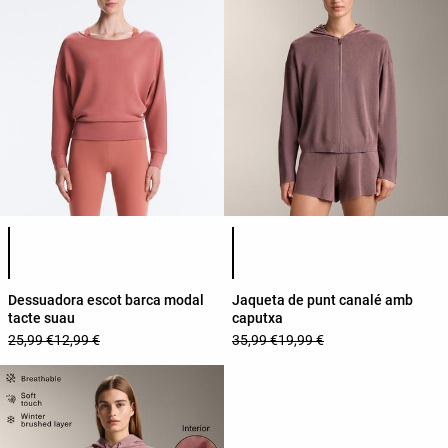
Llista de colors del producte
Llista de colors del producte
Dessuadora escot barca modal
Jaqueta de punt canalé amb
tacte suau
caputxa
25,99 €
12,99 €
35,99 €
19,99 €