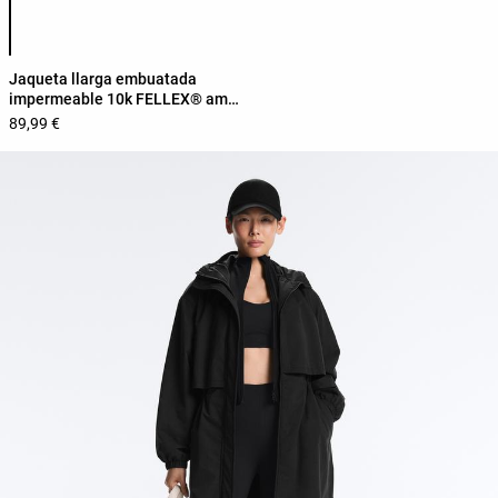
Llista de colors del producte
Jaqueta llarga embuatada
impermeable 10k FELLEX® amb
AEROGEL
89,99 €