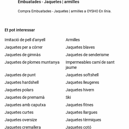
Embuatades - Jaquetes | armilles
Compra Embuatades - Jaquetes | armilles a OYSHO En línia.
Et pot interessar
Imitació de pell d'anyell
Armilles
Jaquetes per a córrer
Jaquetes blaves
Jaquetes de gimnàs
Jaquetes de senderisme
Jaquetes de plomes muntanya
Impermeables camí de sant
jaume
Jaquetes de punt
Jaquetes softshell
Jaquetes hardshell
Jaquetes lleugeres
Jaquetes polars
Jaquetes hivern
Jaquetes de premamà
Ski
Jaquetes amb caputxa
Jaquetes fitnes
Jaquetes curtes
Jaquetes llargues
Jaquetes oversize
Jaquetes tèrmiques
Jaquetes cremallera
Jaquetes cotó