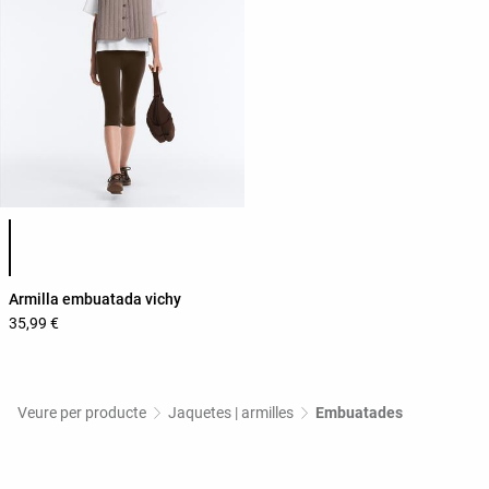
Llista de colors del producte
Armilla embuatada vichy
35,99 €
Veure per producte
Jaquetes | armilles
Embuatades