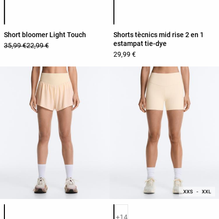
Llista de colors del producte
Llista de colors del producte
Short bloomer Light Touch
Shorts tècnics mid rise 2 en 1
estampat tie-dye
35,99 €
22,99 €
29,99 €
Llista de colors del producte
Llista de colors del producte
+14