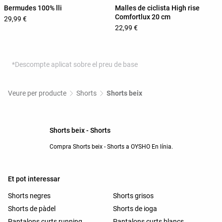
Bermudes 100% lli
Malles de ciclista High rise
Comfortlux 20 cm
29,99 €
22,99 €
*Descompte aplicat sobre el preu de base
Veure per producte
Shorts
Shorts beix
Shorts beix - Shorts
Compra Shorts beix - Shorts a OYSHO En línia.
Et pot interessar
Shorts negres
Shorts grisos
Shorts de pàdel
Shorts de ioga
Pantalons curts running
Pantalons curts blancs