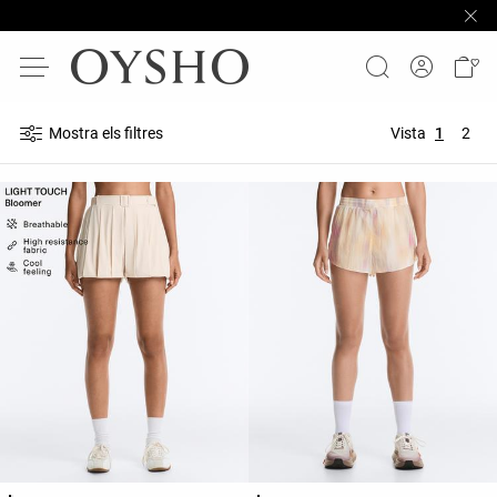
Mostra els filtres
Vista
1
2