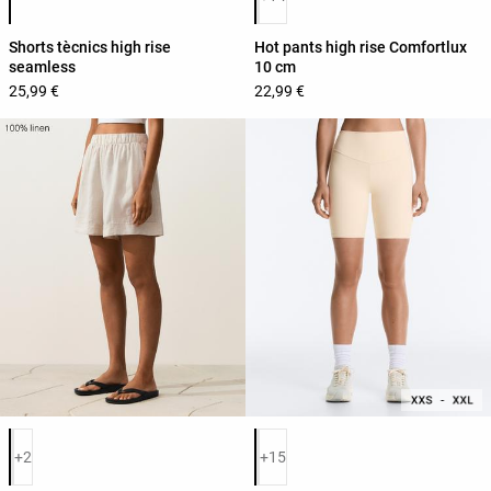
Shorts tècnics high rise
Hot pants high rise Comfortlux
seamless
10 cm
25,99 €
22,99 €
Llista de colors del producte
Llista de colors del producte
+2
+15