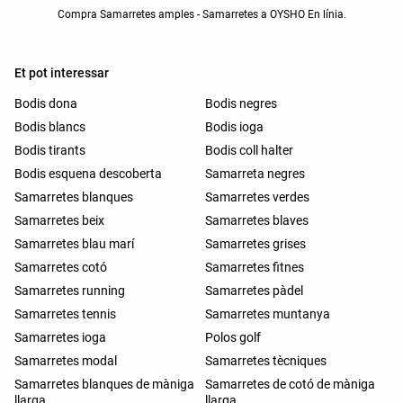
Compra Samarretes amples - Samarretes a OYSHO En línia.
Et pot interessar
Bodis dona
Bodis negres
Bodis blancs
Bodis ioga
Bodis tirants
Bodis coll halter
Bodis esquena descoberta
Samarreta negres
Samarretes blanques
Samarretes verdes
Samarretes beix
Samarretes blaves
Samarretes blau marí
Samarretes grises
Samarretes cotó
Samarretes fitnes
Samarretes running
Samarretes pàdel
Samarretes tennis
Samarretes muntanya
Samarretes ioga
Polos golf
Samarretes modal
Samarretes tècniques
Samarretes blanques de màniga
Samarretes de cotó de màniga
llarga
llarga