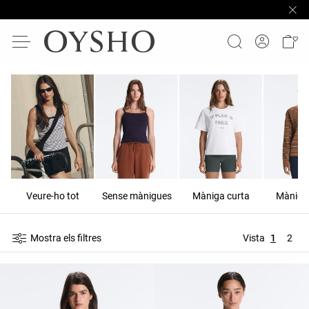
Veure-ho tot
Sense mànigues
Màniga curta
Màniga 
Mostra els filtres
Vista
1
2