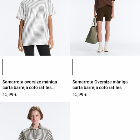
Llista de colors del producte
Llista de colors del producte
Samarreta oversize màniga
Samarreta Oversize màniga
curta barreja cotó ratlles
curta barreja cotó ratlles
contrast
15,99 €
15,99 €