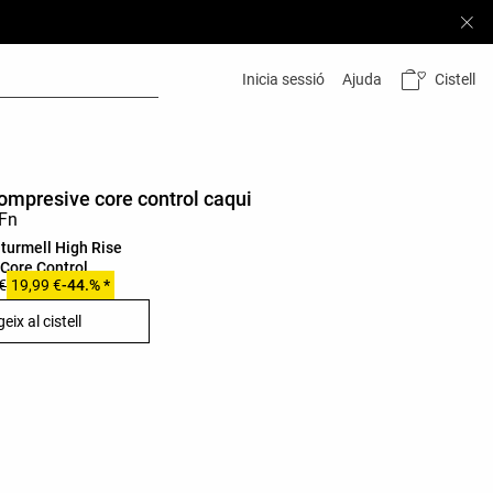
Cistell
Inicia sessió
Ajuda
compresive core control caqui
l turmell High Rise
Core Control
€
19,99 €
-44.% *
eix al cistell