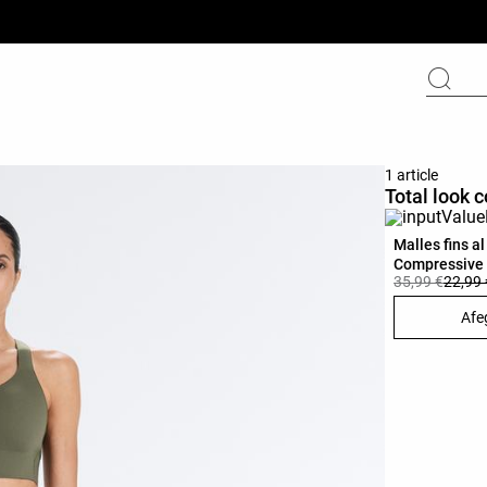
1 article
Total look 
Malles fins a
Compressive 
35,99 €
22,99 
Afeg