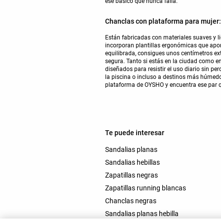
ese básico que nunca falla.
Chanclas con plataforma para mujer
Están fabricadas con materiales suaves y l
incorporan plantillas ergonómicas que apo
equilibrada, consigues unos centímetros ext
segura. Tanto si estás en la ciudad como 
diseñados para resistir el uso diario sin p
la piscina o incluso a destinos más húmedo
plataforma de OYSHO y encuentra ese par q
Te puede interesar
Sandalias planas
Sandalias hebillas
Zapatillas negras
Zapatillas running blancas
Chanclas negras
Sandalias planas hebilla