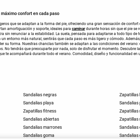
: máximo confort en cada paso
igeros que se adaptan a la forma del pie, ofreciendo una gran sensación de confort
rtan amortiguación y soporte, ideales para
caminar
durante horas sin que el pie se 
ra sin renunciar a la estabilidad. La suela, pensada para adaptarse a todo tipo de 
en un entorno más natural, sentirás que cada paso es más ligero y cómodo. Ademá
erder su forma. Nuestras chanclas también se adaptan a las condiciones del verano: 
s. No tendrás que preocuparte por nada, solo de disfrutar el momento. Descubre l
ue te acompañará durante todo el verano. Comodidad, diseño y funcionalidad en u
Sandalias negras
Zapatillas
Sandalias playa
Sandalias
Zapatillas fitness
Zapatillas
Sandalias abiertas
Zapatillas
Sandalias marrones
Sandalias
Sandalias goma
Sandalias 