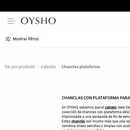
Mostrar filtros
Ver por producto
Calzado
Chanclas plataforma
CHANCLAS CON PLATAFORMA PARA
En OYSHO, sabemos que el
calzado
ideal ti
colección de chanclas con plataforma está
improvisada o una escapada de fin de semana
Estas
chanclas
son mucho más que una opción
combina líneas sencillas y limpias con acab