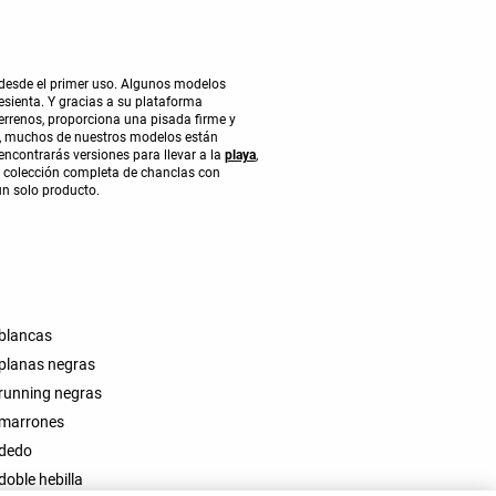
 desde el primer uso. Algunos modelos
resienta. Y gracias a su plataforma
terrenos, proporciona una pisada firme y
s, muchos de nuestros modelos están
encontrarás versiones para llevar a la
playa
,
a colección completa de chanclas con
n solo producto.
 blancas
 planas negras
 running negras
 marrones
 dedo
doble hebilla