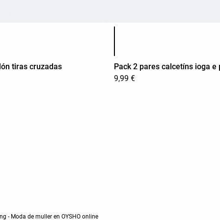
Lista de cores do produto
dón tiras cruzadas
Pack 2 pares calcetíns ioga e p
9,99 €
ning - Moda de muller en OYSHO online