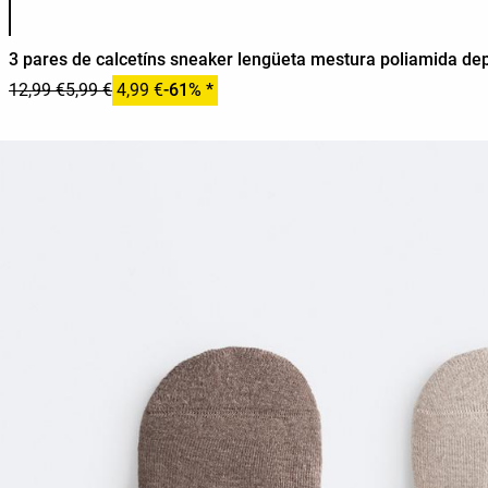
3 pares de calcetíns sneaker lengüeta mestura poliamida dep
12,99 €
5,99 €
4,99 €
-61% *