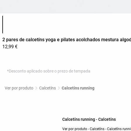
Lista de cores do produto
2 pares de calcetíns yoga e pilates acolchados mestura algo
12,99 €
*Desconto aplicado sobre o prezo de tempada
Ver por produto
Calcetíns
Calcetíns running
Calcetíns running - Calcetíns
Ver por produto - Calcetíns - Calcetíns run