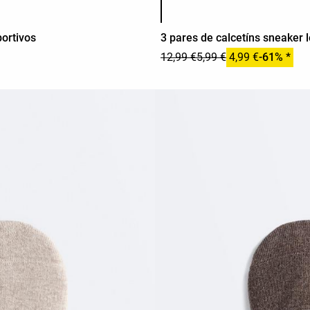
ortivos
3 pares de calcetíns sneaker
12,99 €
5,99 €
4,99 €
-61% *