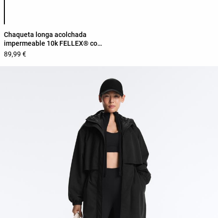
Lista de cores do produto
Chaqueta longa acolchada
impermeable 10k FELLEX® con
AEROGEL
89,99 €