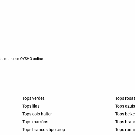
 de muller en OYSHO online
Tops verdes
Tops rosa
Tops lilas
Tops azui
Tops colo halter
Tops beixe
Tops marróns
Tops bran
Tops brancos tipo crop
Tops runn