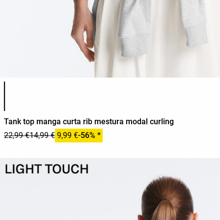
Lista de cores do produto
Tank top manga curta rib mestura modal curling
22,99 €
14,99 €
9,99 €
-56% *