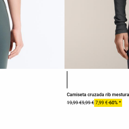
Lista de cores do produto
Camiseta cruzada rib mestur
19,99 €
9,99 €
7,99 €
-60% *