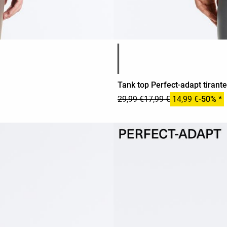
Lista de cores do produto
Tank top Perfect-adapt tirant
29,99 €
17,99 €
14,99 €
-50% *