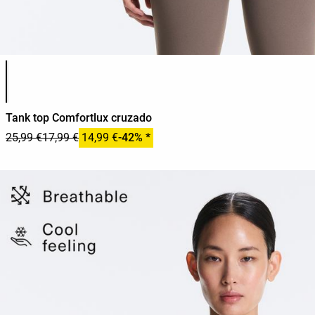
Lista de cores do produto
Tank top Comfortlux cruzado
25,99 €
17,99 €
14,99 €
-42% *