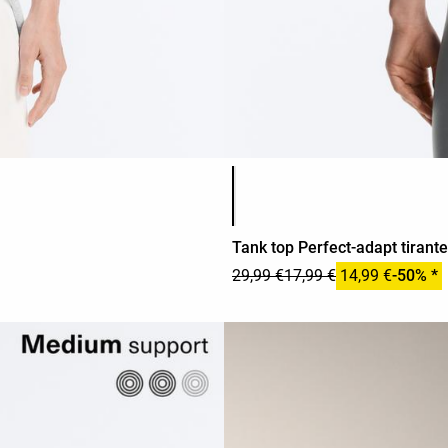
Lista de cores do produto
Tank top Perfect-adapt tirant
29,99 €
17,99 €
14,99 €
-50% *