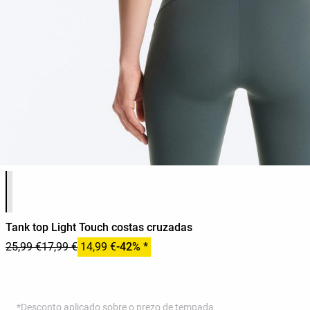
Lista de cores do produto
Tank top Light Touch costas cruzadas
25,99 €
17,99 €
14,99 €
-42% *
*Desconto aplicado sobre o prezo de tempada