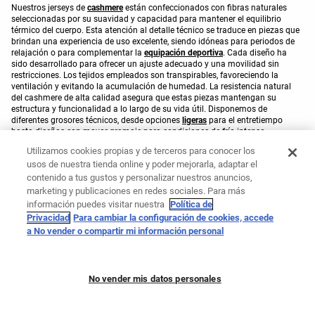
Nuestros jerseys de
cashmere
están confeccionados con fibras naturales
seleccionadas por su suavidad y capacidad para mantener el equilibrio
térmico del cuerpo. Esta atención al detalle técnico se traduce en piezas que
brindan una experiencia de uso excelente, siendo idóneas para periodos de
relajación o para complementar la
equipación deportiva
. Cada diseño ha
sido desarrollado para ofrecer un ajuste adecuado y una movilidad sin
restricciones. Los tejidos empleados son transpirables, favoreciendo la
ventilación y evitando la acumulación de humedad. La resistencia natural
del cashmere de alta calidad asegura que estas piezas mantengan su
estructura y funcionalidad a lo largo de su vida útil. Disponemos de
diferentes grosores técnicos, desde opciones
ligeras
para el entretiempo
hasta diseños con mayor gramaje para condiciones de frío intenso,
asegurando siempre una estética depurada. Envuélvete en la calidez y estilo
Utilizamos cookies propias y de terceros para conocer los
del cashmere en tus entrenamientos.
usos de nuestra tienda online y poder mejorarla, adaptar el
contenido a tus gustos y personalizar nuestros anuncios,
marketing y publicaciones en redes sociales. Para más
Te puede interesar
información puedes visitar nuestra
Política de
Privacidad
Para cambiar la configuración de cookies, accede
Pantalones
Jerseis punto
a No vender o compartir mi información personal
Cardigan punto
No vender mis datos personales