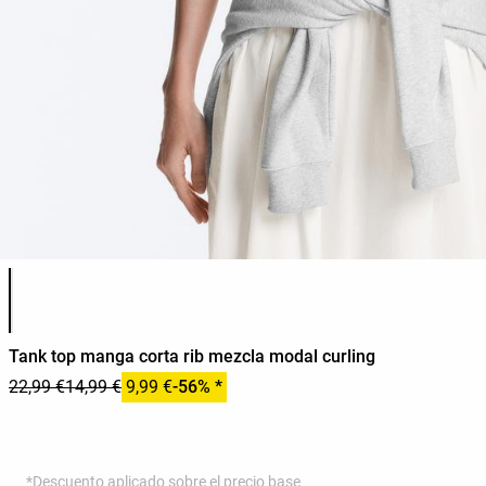
Lista de colores del producto
Tank top manga corta rib mezcla modal curling
22,99 €
14,99 €
9,99 €
-56% *
*Descuento aplicado sobre el precio base