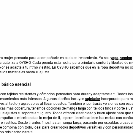
ra mujer, pensada para acompañarte en cada entrenamiento. Ya sea
yoga
,
running
aracteriza a OYSHO. Cada prenda está hecha para brindarte confort y libertad de 
or se adapte a tu ritmo y estilo. En OYSHO sabemos que en la ropa deportiva no so
e los materiales hasta el ajuste
n básico esencial
con tejidos resistentes y cómodos, pensados para durar y adaptarse a ti. Todos lo
trenamientos más intensos. Algunos diseños incluyen
sujetador
incorporado para m
ves al tacto y agradables al llevar puestos. También encontrarás versiones con esp
uscas más cobertura, tenemos opciones de
manga larga
con tejidos finos y corte aju
e ajustes el soporte a tu gusto. Todos ofrecen elasticidad y buen ajuste para que t
mpañarte mientras das lo mejor de ti, te permite enfocarte en tus metas con conf
d en estilos. Desde tirantes finos hasta manga larga, pasando por espaldas cruzada
que combina con todo, ideal para crear
looks deportivos
versátiles y con personalida
 gris hecho para ti.