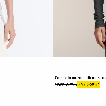
Lista de colores del producto
Camiseta cruzada rib mezcla
19,99 €
9,99 €
7,99 €
-60% *