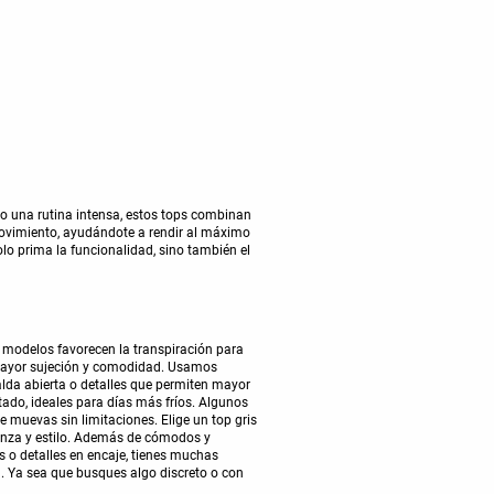
o una rutina intensa, estos tops combinan
movimiento, ayudándote a rendir al máximo
lo prima la funcionalidad, sino también el
s modelos favorecen la transpiración para
ayor sujeción y comodidad. Usamos
alda abierta o detalles que permiten mayor
stado, ideales para días más fríos. Algunos
e muevas sin limitaciones. Elige un top gris
ianza y estilo. Además de cómodos y
s o detalles en encaje, tienes muchas
d. Ya sea que busques algo discreto o con