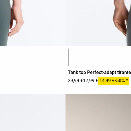
Lista de colores del producto
Tank top Perfect-adapt tirant
29,99 €
17,99 €
14,99 €
-50% *