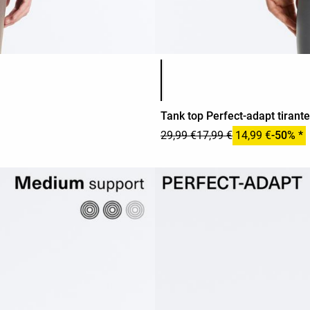
Lista de colores del producto
Tank top Perfect-adapt tirant
29,99 €
17,99 €
14,99 €
-50% *