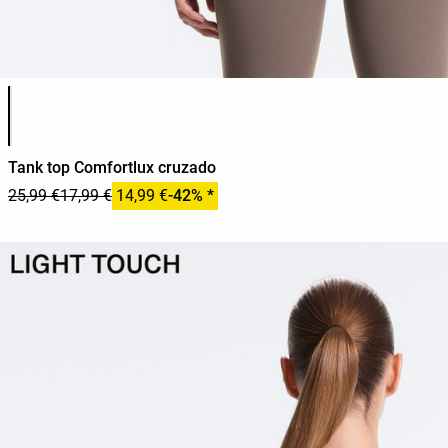
Lista de colores del producto
Tank top Comfortlux cruzado
25,99 €
17,99 €
14,99 €
-42% *