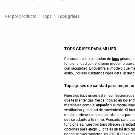
Ver por producto
Tops
Tops grises
TOPS GRISES PARA MUJER
Conoce nuestra colección de
tops
grises pa
funcionalidad con el diseño moderno que c
con seguridad. Encuentra el modelo que mej
estilo. Por eso cuidamos cada detalle: desd
Tops grises de calidad para mujer: u
Nuestros tops grises están confeccionados 
que te mantengas fresca incluso en los en
materiales como el
algodón
y el
modal
, sua
ventilación y libertad de movimiento. Si b
modelos vienen con copas extraíbles para qu
que se adapte a tu ritmo. Pensado para aco
funcionales, nuestros tops ofrecen varieda
opciones para elegir. El gris es un básico 
un toque más moderno, en OYSHO hay un top