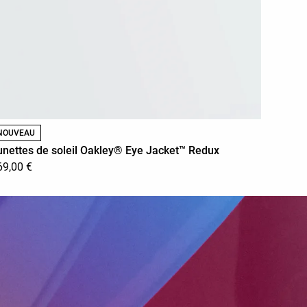
NOUVEAU
unettes de soleil Oakley® Eye Jacket™ Redux
69,00 €