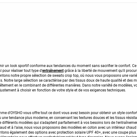
nir un look sportif conforme aux tendances du moment sans sacrifier le confort. Ce
 pour réaliser tout type d'
entraînement
grâce à la liberté de mouvement qu'il procu
entons notre propre sélection de sweats crop top, où nous vous proposons une varié
ns. Notre large sélection se caractérise par des tissus doux de haute qualité et des
vêtement en le combinant de différentes manières. Dans notre variété de modèles, v
justement à choisir en fonction de votre style et de vos exigences techniques.
mme d'OYSHO vous offre tout ce dont vous avez besoin pour obtenir un style confort
s une tendance plus moderne, en conservant les textures douces et les tissus résista
 différents modèles qui s'adaptent parfaitement à vos besoins lors de l'entraîneme
 chaud et à l'aise, nous vous proposons des modèles en coton avec un intérieur chaud
ntons également des options avec protection solaire UPF 40+, avec une coupe plus