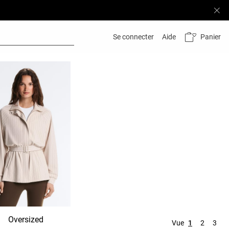
Panier
Se connecter
Aide
Oversized
À capuche
Sans capuc
Vue
1
2
3