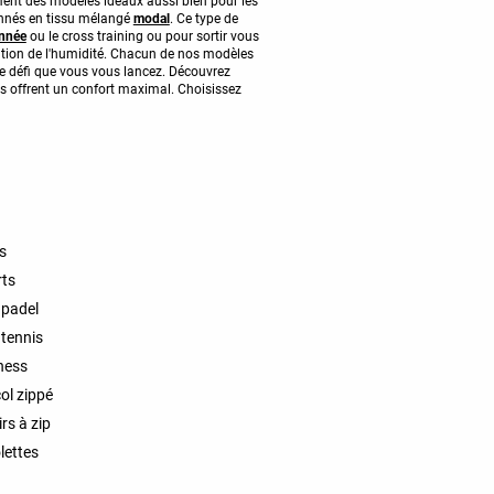
ment des modèles idéaux aussi bien pour les
ionnés en tissu mélangé
modal
. Ce type de
nnée
ou le cross training ou pour sortir vous
ation de l'humidité. Chacun de nos modèles
e défi que vous vous lancez. Découvrez
ous offrent un confort maximal. Choisissez
s
rts
 padel
 tennis
ness
ol zippé
rs à zip
lettes