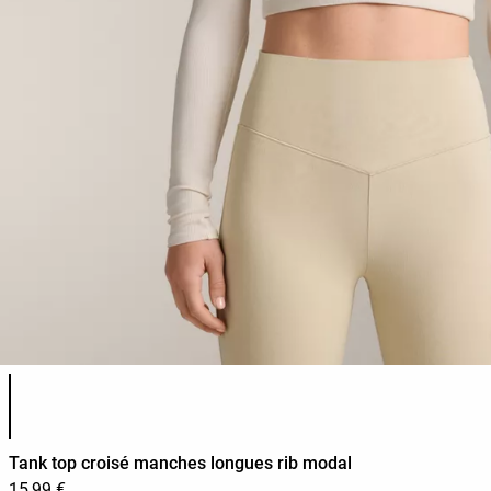
Liste des couleurs du produit
Tank top croisé manches longues rib modal
15,99 €