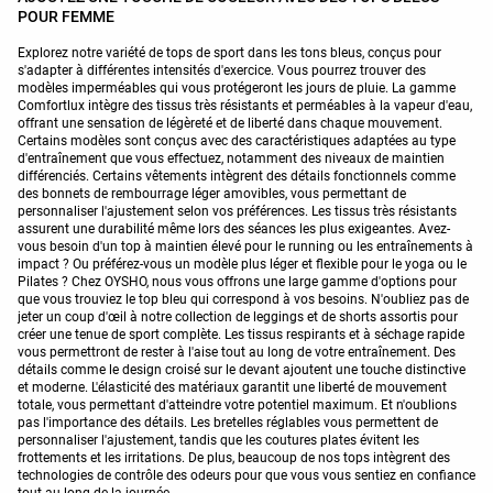
POUR FEMME
Explorez notre variété de tops de sport dans les tons bleus, conçus pour
s'adapter à différentes intensités d'exercice. Vous pourrez trouver des
modèles imperméables qui vous protégeront les jours de pluie. La gamme
Comfortlux intègre des tissus très résistants et perméables à la vapeur d'eau,
offrant une sensation de légèreté et de liberté dans chaque mouvement.
Certains modèles sont conçus avec des caractéristiques adaptées au type
d'entraînement que vous effectuez, notamment des niveaux de maintien
différenciés. Certains vêtements intègrent des détails fonctionnels comme
des bonnets de rembourrage léger amovibles, vous permettant de
personnaliser l'ajustement selon vos préférences. Les tissus très résistants
assurent une durabilité même lors des séances les plus exigeantes. Avez-
vous besoin d'un top à maintien élevé pour le running ou les entraînements à
impact ? Ou préférez-vous un modèle plus léger et flexible pour le yoga ou le
Pilates ? Chez OYSHO, nous vous offrons une large gamme d'options pour
que vous trouviez le top bleu qui correspond à vos besoins. N'oubliez pas de
jeter un coup d'œil à notre collection de leggings et de shorts assortis pour
créer une tenue de sport complète. Les tissus respirants et à séchage rapide
vous permettront de rester à l'aise tout au long de votre entraînement. Des
détails comme le design croisé sur le devant ajoutent une touche distinctive
et moderne. L'élasticité des matériaux garantit une liberté de mouvement
totale, vous permettant d'atteindre votre potentiel maximum. Et n'oublions
pas l'importance des détails. Les bretelles réglables vous permettent de
personnaliser l'ajustement, tandis que les coutures plates évitent les
frottements et les irritations. De plus, beaucoup de nos tops intègrent des
technologies de contrôle des odeurs pour que vous vous sentiez en confiance
tout au long de la journée.