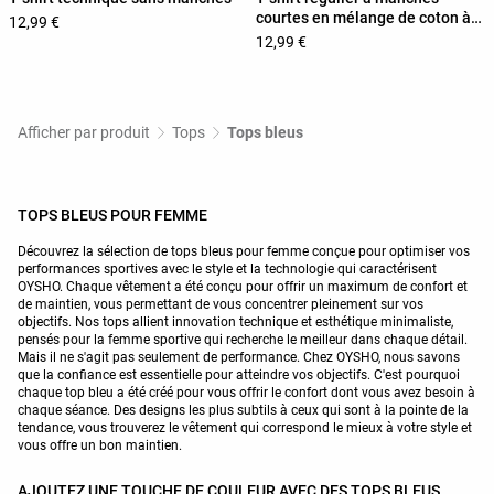
courtes en mélange de coton à
12,99 €
rayures
12,99 €
Afficher par produit
Tops
Tops bleus
TOPS BLEUS POUR FEMME
Découvrez la sélection de tops bleus pour femme conçue pour optimiser vos
performances sportives avec le style et la technologie qui caractérisent
OYSHO. Chaque vêtement a été conçu pour offrir un maximum de confort et
de maintien, vous permettant de vous concentrer pleinement sur vos
objectifs. Nos tops allient innovation technique et esthétique minimaliste,
pensés pour la femme sportive qui recherche le meilleur dans chaque détail.
Mais il ne s'agit pas seulement de performance. Chez OYSHO, nous savons
que la confiance est essentielle pour atteindre vos objectifs. C'est pourquoi
chaque top bleu a été créé pour vous offrir le confort dont vous avez besoin à
chaque séance. Des designs les plus subtils à ceux qui sont à la pointe de la
tendance, vous trouverez le vêtement qui correspond le mieux à votre style et
vous offre un bon maintien.
AJOUTEZ UNE TOUCHE DE COULEUR AVEC DES TOPS BLEUS