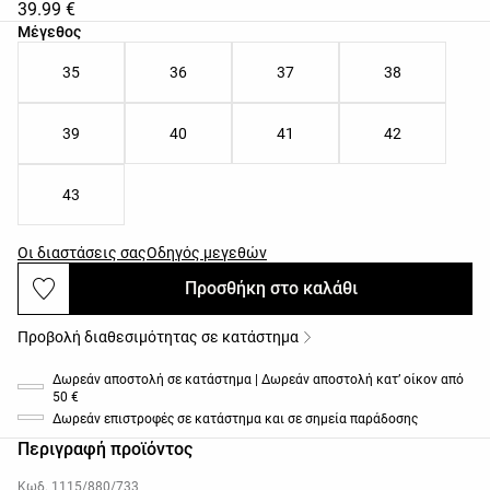
39.99 €
Λίστα μεγεθών προϊόντος
Μέγεθος
35
36
37
38
39
40
41
42
43
Οι διαστάσεις σας
Οδηγός μεγεθών
Προσθήκη στο καλάθι
Προβολή διαθεσιμότητας σε κατάστημα
Δωρεάν αποστολή σε κατάστημα | Δωρεάν αποστολή κατ’ οίκον από
50 €
Δωρεάν επιστροφές σε κατάστημα και σε σημεία παράδοσης
Περιγραφή προϊόντος
Κωδ. 1115/880/733